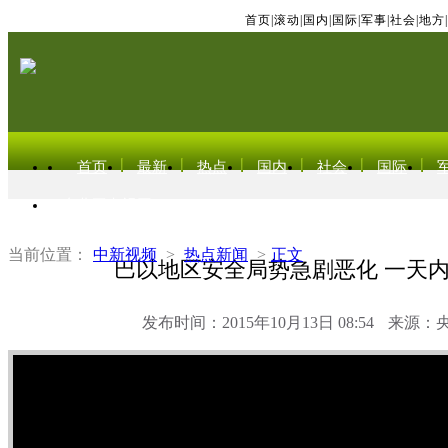
首页
|
滚动
|
国内
|
国际
|
军事
|
社会
|
地方
|
首页
最新
热点
国内
社会
国际
东北亚电视网
当前位置：
中新视频
>
热点新闻
>
正文
巴以地区安全局势急剧恶化 一天
发布时间：2015年10月13日 08:54
来源：