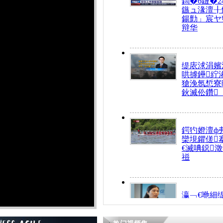
鍧�6鏈�2
鏃ュ湪澶╂
鍚勯」宸ヤ
辩华
缇庡浗涓嬪
哄摢鑸紵
獊浼氬惁寮
鈥滅伀鑽
鍔犳嬁澶ф
欒垷鑺傞
€滅唺鐚
禌
瀛﹁€咃細
€间笢鍗椾
解€滆劚閽
姪鎺ㄤ腑鍥