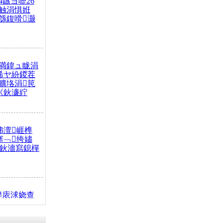
4鏃ヨ嚦26
触涓惧姙
綔鍑嗗灏
満鍏ュ眬涓
浠ヤ紛鍐茬
曠垎涓笢
《鈥濓紵
弗澶崕榫
搴﹁绔嬧
澂鈥濇寫鎴樿
缇庡浗娆查
簹涓庝腑鍥
┾€濓紝鍙嶅
解€斾笢鐩