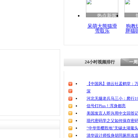
热点新闻
呆萌大熊猫滑
狗教
雪取乐
胖猫
24小时视频排行
一周
【中国风】德云社孟鹤堂：万
深
河北无腿老兵马三小：爬行19
信号灯Plus！浑身都亮
美国发言人即兴用中文回答
现代密码学之父如何保存密
“中华赏樱胜地”无锡太湖鼋
清华设计师投身胡同厕所改造