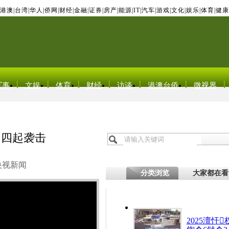
港澳
|
台湾
|
华人
|
侨网
|
财经
|
金融
|
证券
|
房产
|
能源
|
IT
|
汽车
|
游戏
|
文化
|
娱乐
|
体育
|
健康
军事
文娱
体育
财经
访谈
港澳台侨
微视界
内四起袭击
央视新闻
分类浏览
大家都在看
2025澶忓