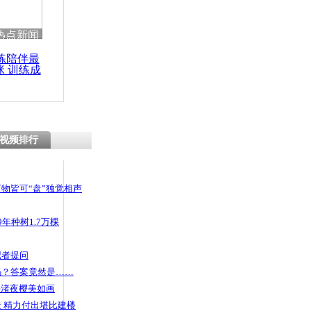
热点新闻
练陪伴最
咪 训练成
功瘦身
视频排行
物皆可“盘”独觉相声
年种树1.7万棵
记者提问
码？答案竟然是……
头渚夜樱美如画
 精力付出堪比建楼