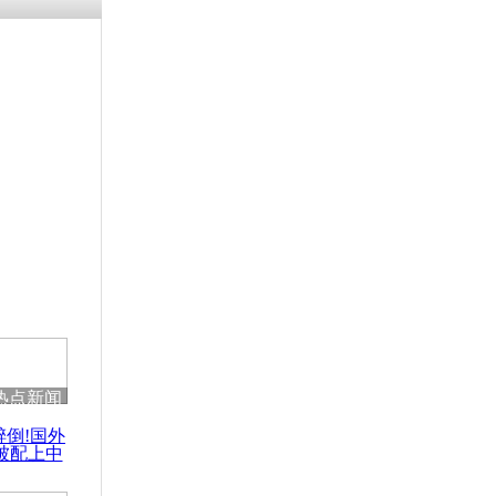
涓ㄥ浗闄呰
褰圭┖鍐涗
-10CE缁
妫€楠岋紝
浗鍏虫敞涓
天内发生四
热点新闻
醉倒!国外
被配上中
国民乐