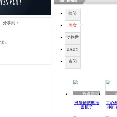
热门视频集
熷悎浣� 
瘑灞€
搞笑
分享到：
美女
娉板浗閫€
笂灏嗭細姝�
动物世
忓彈瀹炴垬
七伤。
鍚稿紩澶氬
界
ㄤ笘鐣岃
BABY
秀
奇闻
巴以地区一
起袭击
责任编辑：【
兰泽清
】
热点新闻
男孩错把电推
真心
当梳子
神剧