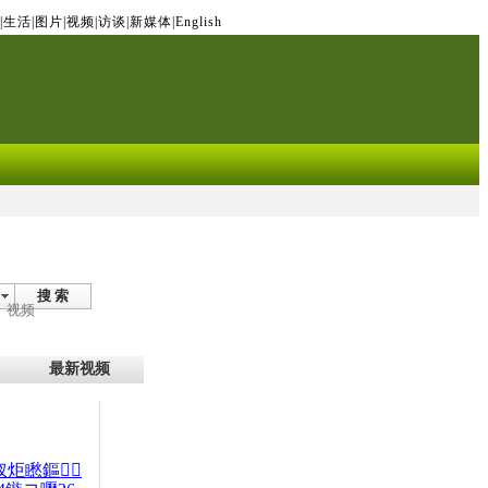
|
生活
|
图片
|
视频
|
访谈
|
新媒体
|
English
搜 索
视频
最新视频
杈炬矁鏂