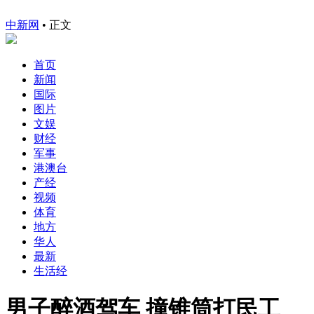
中新网
•
正文
首页
新闻
国际
图片
文娱
财经
军事
港澳台
产经
视频
体育
地方
华人
最新
生活经
男子醉酒驾车 撞锥筒打民工