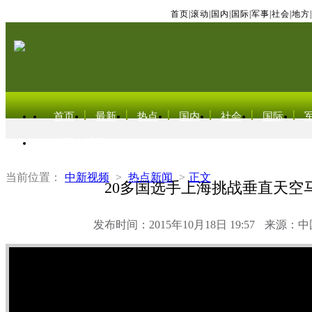
首页
|
滚动
|
国内
|
国际
|
军事
|
社会
|
地方
|
首页
最新
热点
国内
社会
国际
东北亚电视网
当前位置：
中新视频
>
热点新闻
>
正文
20多国选手上海挑战垂直天空
发布时间：2015年10月18日 19:57
来源：中