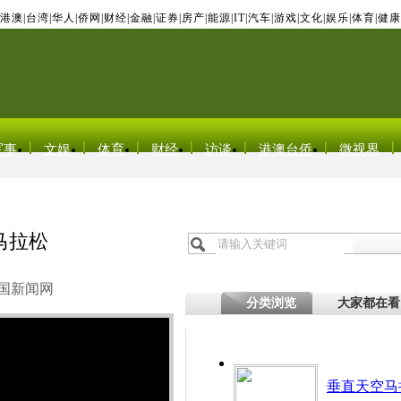
港澳
|
台湾
|
华人
|
侨网
|
财经
|
金融
|
证券
|
房产
|
能源
|
IT
|
汽车
|
游戏
|
文化
|
娱乐
|
体育
|
健康
军事
文娱
体育
财经
访谈
港澳台侨
微视界
马拉松
国新闻网
分类浏览
大家都在看
垂直天空马