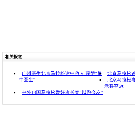
分类名称：
热点新闻
相关报道
广州医生北京马拉松途中救人 获赞“最
北京马拉松途
牛医生”
北京马拉松赛
老将夺冠
中外13国马拉松爱好者长春“以跑会友”