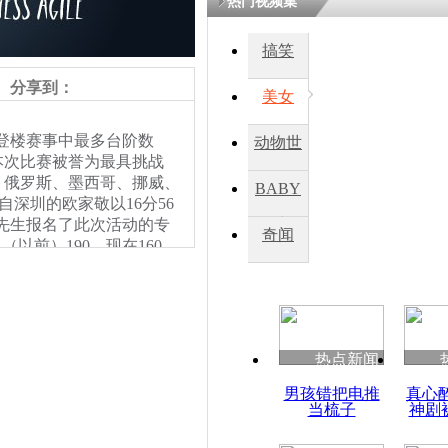
热门视频集
搞笑
分享到：
美女
登楼赛事中最多台阶数
动物世
。本次比赛被誉为最具挑战
界
、俄罗斯、墨西哥、挪威、
BABY
自深圳的欧家敬以16分56
沈先生报名了此次活动的专
秀
奇闻
以前）190，现在160，
很好，心态特别好。今年
准备要跑到八十岁、九十
的参赛选手朱先生在本次比赛
，为了这次比赛，他特地
 朱先生） 三个月报
热点新闻
吧
 余智
男孩错把电推
真心
当梳子
神剧