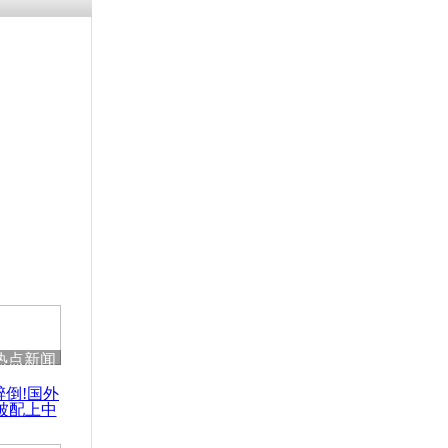
热点新闻
醉倒!国外
被配上中
国民乐