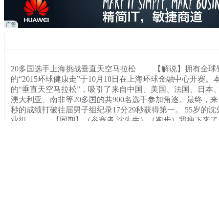
20多国选手上海挑战垂直天空马拉松 【解说】拥有全球
的“2015环球健康走”于10月18日在上海环球金融中心开赛
的“垂直天空马拉松”，吸引了来自中国、美国、法国、日本
澳大利亚、南非等20多国的共900名选手参加角逐。最终，来
秒的成绩打破往届男子组纪录17分29秒获得第一。 55岁的
业组。 【同期】（参赛者 沈先生）（跑步）我瘦下来了 （
瘦了30斤。 （那你觉得跑了步精神状态很好？） 很好
登高走的马拉松这是第一次，别的马拉松已经跑了4次。我
岁。 【解说】100层，474米高，2,726级阶梯。50岁
里跑出了18分钟不到的好成绩，他说他跑步已经有20多年了
从20多天前就开始进行登山锻炼。 【同期】（参赛者
名之后我就有针对性的在南京爬爬山。我大概有20多天准备
记者徐明睿
水上海报道
关键词：