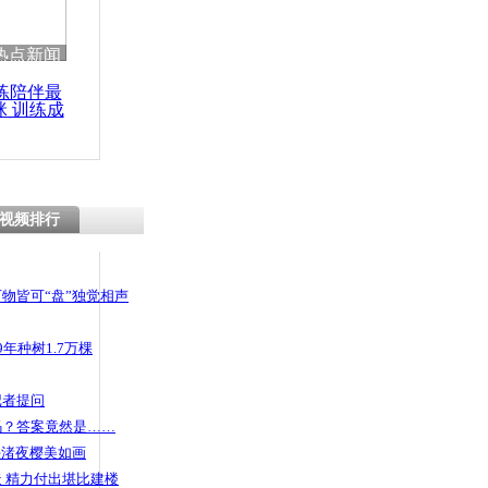
热点新闻
练陪伴最
咪 训练成
功瘦身
视频排行
物皆可“盘”独觉相声
年种树1.7万棵
记者提问
码？答案竟然是……
头渚夜樱美如画
 精力付出堪比建楼