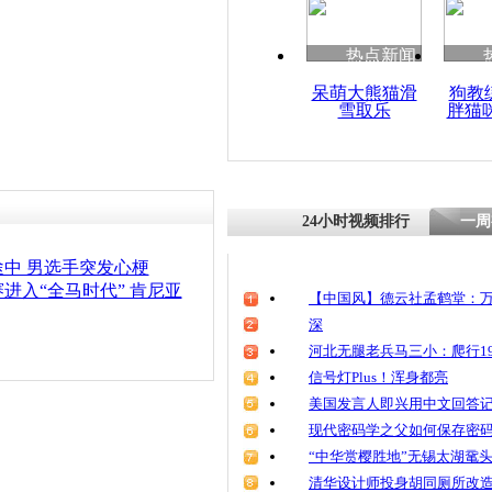
热点新闻
责任编辑：【
齐彬
】
呆萌大熊猫滑
狗教
雪取乐
胖猫
24小时视频排行
一周
中 男选手突发心梗
进入“全马时代” 肯尼亚
【中国风】德云社孟鹤堂：万
深
河北无腿老兵马三小：爬行19
信号灯Plus！浑身都亮
美国发言人即兴用中文回答
现代密码学之父如何保存密
“中华赏樱胜地”无锡太湖鼋
清华设计师投身胡同厕所改造