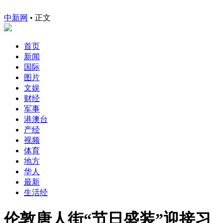
中新网
•
正文
首页
新闻
国际
图片
文娱
财经
军事
港澳台
产经
视频
体育
地方
华人
最新
生活经
伦敦唐人街“节日盛装”迎接习