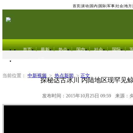
首页
|
滚动
|
国内
|
国际
|
军事
|
社会
|
地方
|
首页
最新
热点
国内
社会
国际
东北亚电视网
当前位置：
中新视频
>
热点新闻
>
正文
探秘达古冰川 内陆地区现罕见
发布时间：2015年10月25日 09:59
来源：