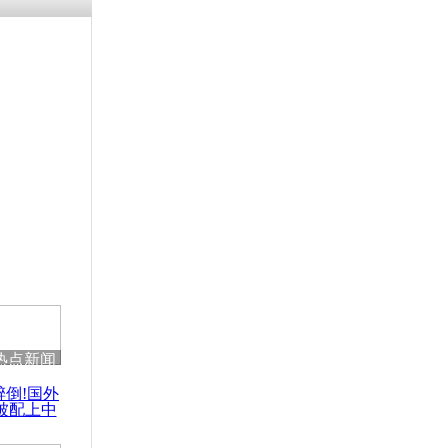
残疾男子因
砸银行
千年传统习
众为娥皇女
行被查情绪
回答崩溃原
热点新闻
乡上万人欢
醉倒!国外
节
被配上中
国民乐