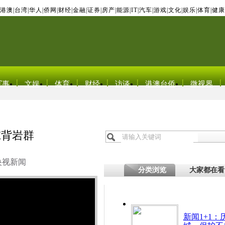
港澳
|
台湾
|
华人
|
侨网
|
财经
|
金融
|
证券
|
房产
|
能源
|
IT
|
汽车
|
游戏
|
文化
|
娱乐
|
体育
|
健康
军事
文娱
体育
财经
访谈
港澳台侨
微视界
鲸背岩群
央视新闻
分类浏览
大家都在看
新闻1+1