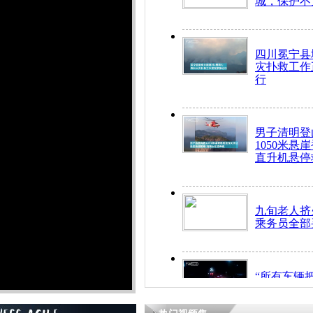
城，保护不
四川冕宁县
灾扑救工作
行
男子清明登
1050米悬
直升机悬停
九旬老人挤
乘务员全部
“所有车辆
开！”儿童
警急速救助