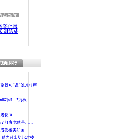
 哀思悼忠
热点新闻
练陪伴最
咪 训练成
功瘦身
川 内陆地
背岩群
视频排行
物皆可“盘”独觉相声
年种树1.7万棵
记者提问
码？答案竟然是……
头渚夜樱美如画
 精力付出堪比建楼