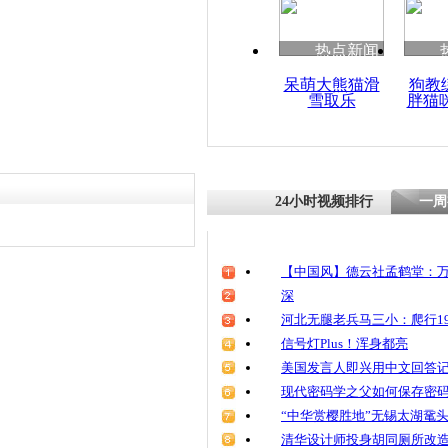
清明祭英烈
魂
热点新闻
呆萌大熊猫滑
狗教
雪取乐
胖猫
探秘达古冰
区现罕见鲸
24小时视频排行
一周
【中国风】德云社孟鹤堂：万
深
河北无腿老兵马三小：爬行19
信号灯Plus！浑身都亮
美国发言人即兴用中文回答
现代密码学之父如何保存密
“中华赏樱胜地”无锡太湖鼋
清华设计师投身胡同厕所改造