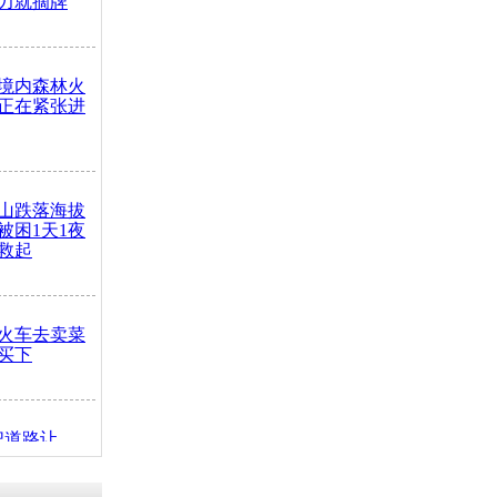
力就摘牌
境内森林火
正在紧张进
山跌落海拔
崖被困1天1夜
救起
火车去卖菜
买下
把道路让
突发疾病交