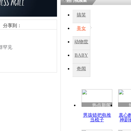
热门视频集
搞笑
四川一精神
病发持大锤
分享到：
美女
动物世
探访传承四
群罕见
俗：近万民
界
BABY
英省亲送行
秀
奇闻
小伙骑车逆
崩溃 网上
因
责任编辑：【
王祎
】
热点新闻
四川兴文苗
男孩错把电推
真心
度苗族花山
当梳子
神剧