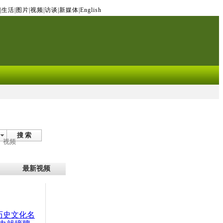
|
生活
|
图片
|
视频
|
访谈
|
新媒体
|
English
搜 索
视频
最新视频
：历史文化名