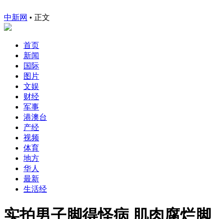
中新网
•
正文
首页
新闻
国际
图片
文娱
财经
军事
港澳台
产经
视频
体育
地方
华人
最新
生活经
实拍男子脚得怪病 肌肉腐烂脚