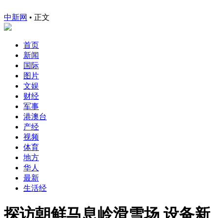
中新网
•
正文
首页
新闻
国际
图片
文娱
财经
军事
港澳台
产经
视频
体育
地方
华人
最新
生活经
探访朝鲜马息岭滑雪场 设备新