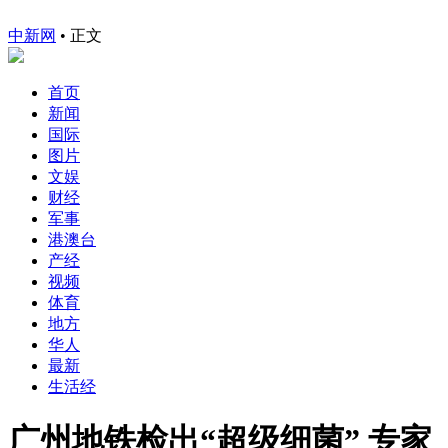
中新网
•
正文
首页
新闻
国际
图片
文娱
财经
军事
港澳台
产经
视频
体育
地方
华人
最新
生活经
广州地铁检出“超级细菌” 专家