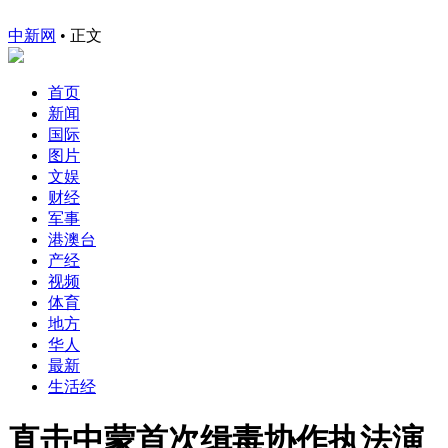
中新网
•
正文
首页
新闻
国际
图片
文娱
财经
军事
港澳台
产经
视频
体育
地方
华人
最新
生活经
直击中蒙首次缉毒协作执法演