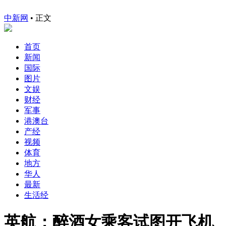
中新网
•
正文
首页
新闻
国际
图片
文娱
财经
军事
港澳台
产经
视频
体育
地方
华人
最新
生活经
英航：醉酒女乘客试图开飞机