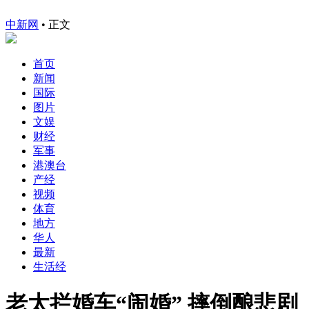
中新网
•
正文
首页
新闻
国际
图片
文娱
财经
军事
港澳台
产经
视频
体育
地方
华人
最新
生活经
老太拦婚车“闹婚” 摔倒酿悲剧