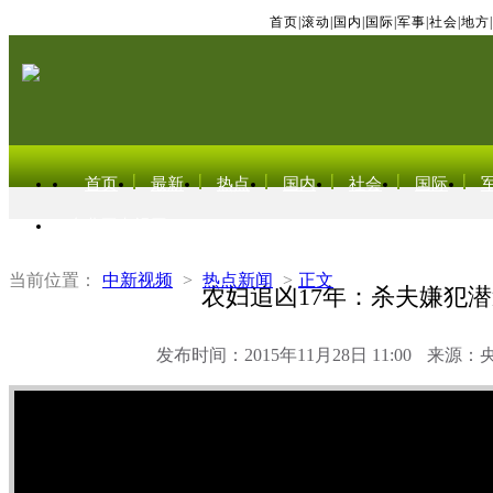
首页
|
滚动
|
国内
|
国际
|
军事
|
社会
|
地方
|
首页
最新
热点
国内
社会
国际
东北亚电视网
当前位置：
中新视频
>
热点新闻
>
正文
农妇追凶17年：杀夫嫌犯
发布时间：2015年11月28日 11:00
来源：