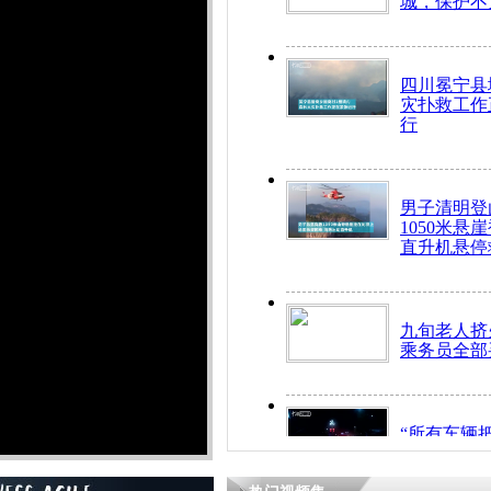
城，保护不
四川冕宁县
灾扑救工作
行
男子清明登
1050米悬
直升机悬停
九旬老人挤
乘务员全部
“所有车辆
开！”儿童
警急速救助