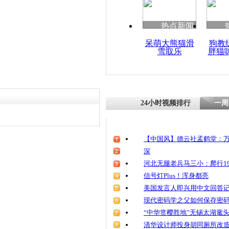
清明祭英烈
魂
热点新闻
呆萌大熊猫滑
狗教
雪取乐
胖猫
农妇追凶1
犯潜逃
24小时视频排行
一周
【中国风】德云社孟鹤堂：万
深
河北无腿老兵马三小：爬行19
信号灯Plus！浑身都亮
美国发言人即兴用中文回答
现代密码学之父如何保存密
“中华赏樱胜地”无锡太湖鼋
清华设计师投身胡同厕所改造