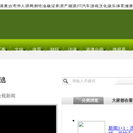
港澳
|
台湾
|
华人
|
侨网
|
财经
|
金融
|
证券
|
房产
|
能源
|
IT
|
汽车
|
游戏
|
文化
|
娱乐
|
体育
|
健康
军事
文娱
体育
财经
访谈
港澳台侨
微视界
潜逃
央视新闻
分类浏览
大家都在看
新闻1+1