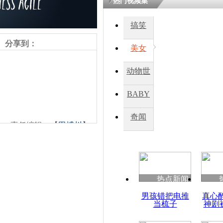
热门视频集
搞笑
四川一精神
病发持大锤
分享到：
美女
动物世
探访传承四
俗：近万民
界
BABY
英省亲送行
秀
奇闻
责任编辑：【
田博川
】
小伙骑车逆
崩溃 网上
因
热点新闻
四川兴文苗
男孩错把电推
真心
度苗族花山
当梳子
神剧