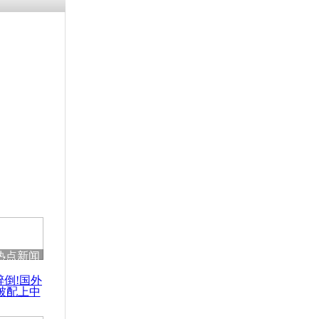
残疾男子因
砸银行
千年传统习
众为娥皇女
行被查情绪
回答崩溃原
热点新闻
乡上万人欢
醉倒!国外
节
被配上中
国民乐