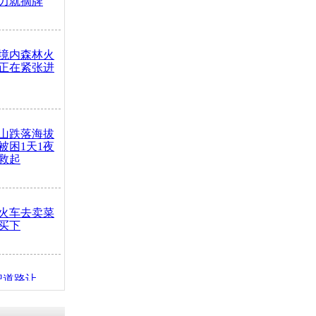
力就摘牌
境内森林火
正在紧张进
山跌落海拔
崖被困1天1夜
救起
火车去卖菜
买下
把道路让
突发疾病交