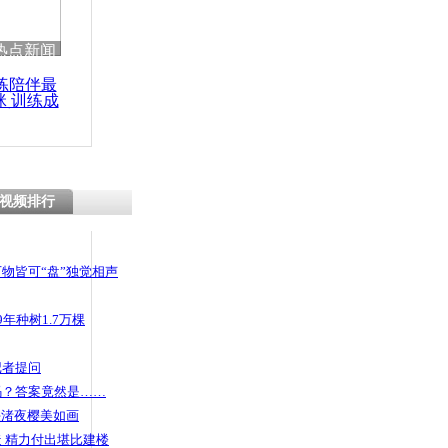
 哀思悼忠
热点新闻
练陪伴最
咪 训练成
功瘦身
7年：杀夫嫌
视频排行
物皆可“盘”独觉相声
年种树1.7万棵
记者提问
码？答案竟然是……
头渚夜樱美如画
 精力付出堪比建楼