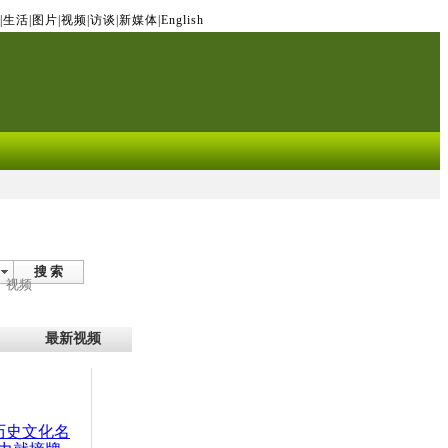
|
生活
|
图片
|
视频
|
访谈
|
新媒体
|
English
搜 索
视频
最新视频
：历史文化名