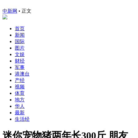
中新网
•
正文
首页
新闻
国际
图片
文娱
财经
军事
港澳台
产经
视频
体育
地方
华人
最新
生活经
迷你宠物猪两年长300斤 朋友