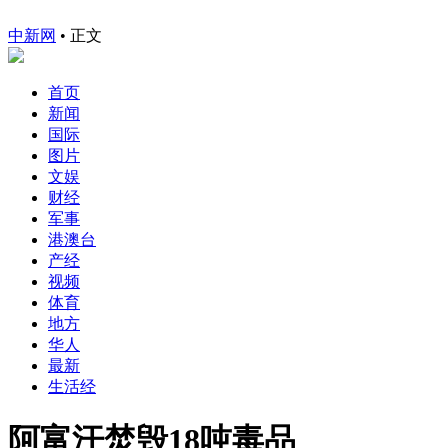
中新网
•
正文
首页
新闻
国际
图片
文娱
财经
军事
港澳台
产经
视频
体育
地方
华人
最新
生活经
阿富汗焚毁18吨毒品