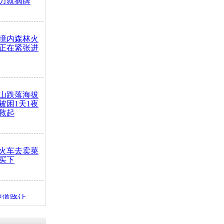
力就摘牌
境内森林火
正在紧张进
山跌落海拔
崖被困1天1夜
救起
火车去卖菜
买下
把道路让
突发疾病交