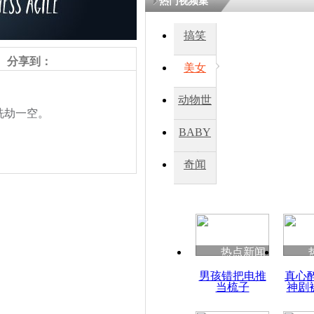
热门视频集
搞笑
四川一精神
病发持大锤
分享到：
美女
动物世
探访传承四
洗劫一空。
俗：近万民
界
BABY
英省亲送行
秀
奇闻
小伙骑车逆
崩溃 网上
因
责任编辑：【
兰泽清
】
热点新闻
四川兴文苗
男孩错把电推
真心
度苗族花山
当梳子
神剧