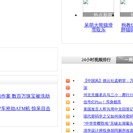
清明祭英烈
魂
热点新闻
呆萌大熊猫滑
狗教
雪取乐
胖猫
监拍公交司
24小时视频排行
一周
【中国风】德云社孟鹤堂：万
深
河北无腿老兵马三小：爬行19
作案 数百万珠宝被洗劫
信号灯Plus！浑身都亮
车抢劫ATM机 惊呆目击
美国发言人即兴用中文回答
现代密码学之父如何保存密
“中华赏樱胜地”无锡太湖鼋
清华设计师投身胡同厕所改造