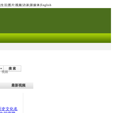
|
生活
|
图片
|
视频
|
访谈
|
新媒体
|
English
搜 索
视频
最新视频
：历史文化名