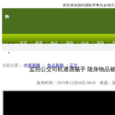
首页
|
滚动
|
国内
|
国际
|
军事
|
社会
|
地方
|
首页
最新
热点
国内
社会
国际
东北亚电视网
当前位置：
中新视频
>
热点新闻
>
正文
监拍公交司机遭遇贼手 随身物品
发布时间：2015年12月04日 08:45
来源：