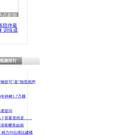
 哀思悼忠
热点新闻
练陪伴最
咪 训练成
功瘦身
机遭遇贼手
视频排行
物皆可“盘”独觉相声
年种树1.7万棵
记者提问
码？答案竟然是……
头渚夜樱美如画
 精力付出堪比建楼