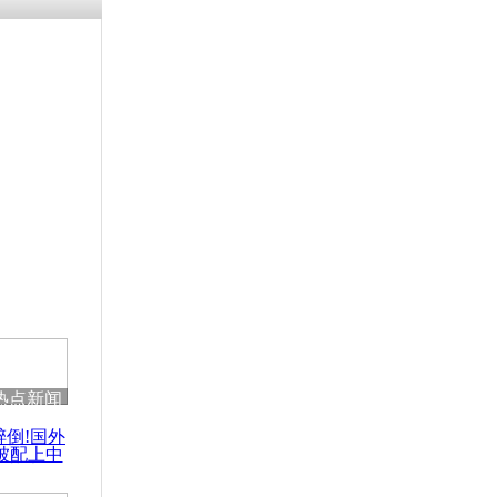
残疾男子因
砸银行
千年传统习
众为娥皇女
行被查情绪
回答崩溃原
热点新闻
乡上万人欢
醉倒!国外
节
被配上中
国民乐