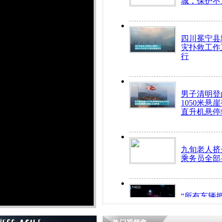
城，保护不
四川冕宁县
灾扑救工作
行
男子清明登
1050米悬
直升机悬停
九旬老人挤
乘务员全部
“所有车辆
开！”儿童
警急速救助