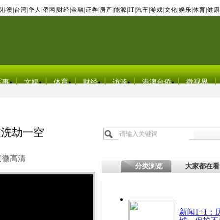
港澳
|
台湾
|
华人
|
侨网
|
财经
|
金融
|
证券
|
房产
|
能源
|
IT
|
汽车
|
游戏
|
文化
|
娱乐
|
体育
|
健康
军事
文娱
体育
财经
访谈
港澳台侨
微视界
被洗劫一空
安徽高清
分类浏览
大家都在看
新闻1+1