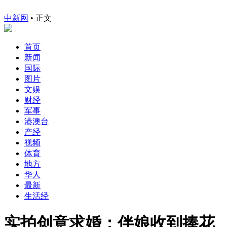
中新网
•
正文
首页
新闻
国际
图片
文娱
财经
军事
港澳台
产经
视频
体育
地方
华人
最新
生活经
实拍创意求婚：伴娘收到捧花