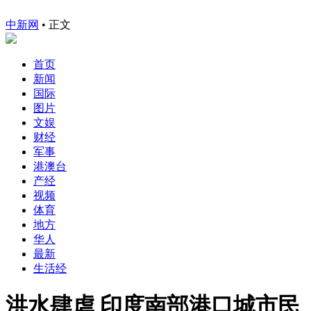
中新网
•
正文
首页
新闻
国际
图片
文娱
财经
军事
港澳台
产经
视频
体育
地方
华人
最新
生活经
洪水肆虐 印度南部港口城市民