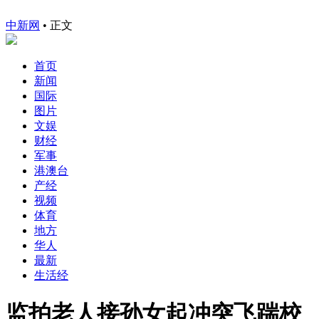
中新网
•
正文
首页
新闻
国际
图片
文娱
财经
军事
港澳台
产经
视频
体育
地方
华人
最新
生活经
监拍老人接孙女起冲突飞踹校