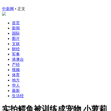
中新网
•
正文
首页
新闻
国际
图片
文娱
财经
军事
港澳台
产经
视频
体育
地方
华人
最新
生活经
实拍鳄鱼被训练成宠物 小萝莉