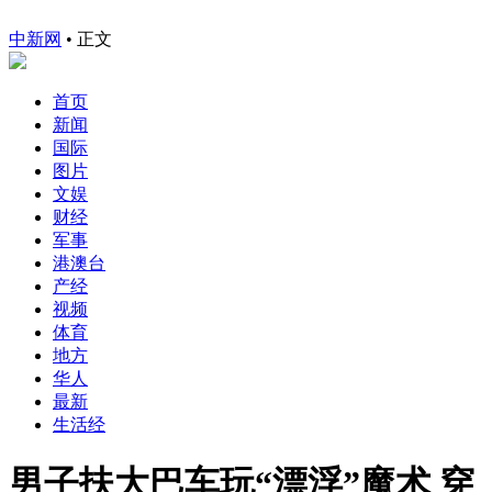
中新网
•
正文
首页
新闻
国际
图片
文娱
财经
军事
港澳台
产经
视频
体育
地方
华人
最新
生活经
男子扶大巴车玩“漂浮”魔术 穿