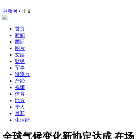
中新网
•
正文
首页
新闻
国际
图片
文娱
财经
军事
港澳台
产经
视频
体育
地方
华人
最新
生活经
全球气候变化新协定达成 在场