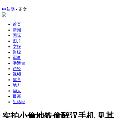
中新网
•
正文
首页
新闻
国际
图片
文娱
财经
军事
港澳台
产经
视频
体育
地方
华人
最新
生活经
实拍小偷地铁偷醉汉手机 见其