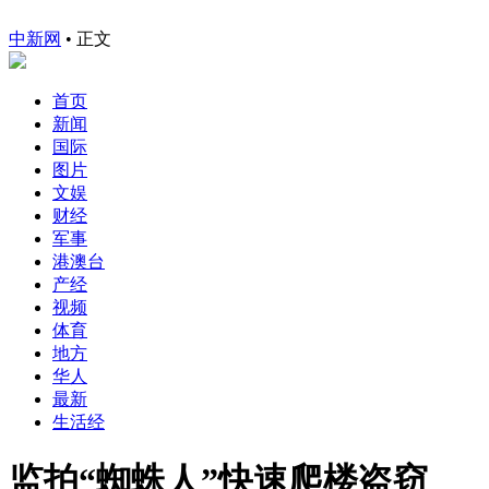
中新网
•
正文
首页
新闻
国际
图片
文娱
财经
军事
港澳台
产经
视频
体育
地方
华人
最新
生活经
监拍“蜘蛛人”快速爬楼盗窃