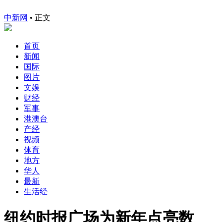
中新网
•
正文
首页
新闻
国际
图片
文娱
财经
军事
港澳台
产经
视频
体育
地方
华人
最新
生活经
纽约时报广场为新年点亮数