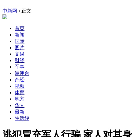
中新网
•
正文
首页
新闻
国际
图片
文娱
财经
军事
港澳台
产经
视频
体育
地方
华人
最新
生活经
逃犯冒充军人行骗 家人对其身