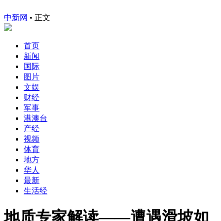
中新网
•
正文
首页
新闻
国际
图片
文娱
财经
军事
港澳台
产经
视频
体育
地方
华人
最新
生活经
地质专家解读——遭遇滑坡如