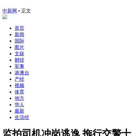
中新网
•
正文
首页
新闻
国际
图片
文娱
财经
军事
港澳台
产经
视频
体育
地方
华人
最新
生活经
监拍司机冲岗逃逸 拖行交警十