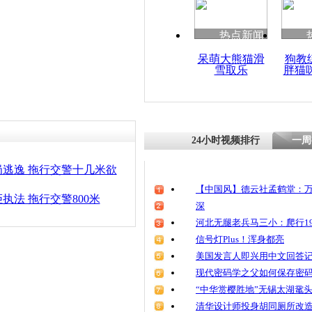
清明祭英烈
魂
热点新闻
呆萌大熊猫滑
狗教
雪取乐
胖猫
外卖哥出手
24小时视频排行
一周
逃逸 拖行交警十几米欲
【中国风】德云社孟鹤堂：万
执法 拖行交警800米
深
河北无腿老兵马三小：爬行19
信号灯Plus！浑身都亮
美国发言人即兴用中文回答
现代密码学之父如何保存密
“中华赏樱胜地”无锡太湖鼋
清华设计师投身胡同厕所改造