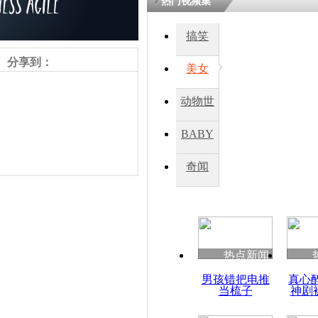
热门视频集
搞笑
四川一精神
病发持大锤
分享到：
美女
动物世
探访传承四
俗：近万民
界
BABY
英省亲送行
秀
奇闻
小伙骑车逆
崩溃 网上
因
责任编辑：【
吉晓东
】
热点新闻
四川兴文苗
男孩错把电推
真心
度苗族花山
当梳子
神剧