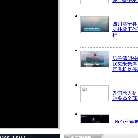
城，保护不
四川冕宁县
灾扑救工作
行
男子清明登
1050米悬
直升机悬停
九旬老人挤
乘务员全部
“所有车辆
开！”儿童
警急速救助