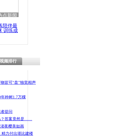
 哀思悼忠
热点新闻
练陪伴最
咪 训练成
功瘦身
救交警
视频排行
物皆可“盘”独觉相声
年种树1.7万棵
记者提问
码？答案竟然是……
头渚夜樱美如画
 精力付出堪比建楼