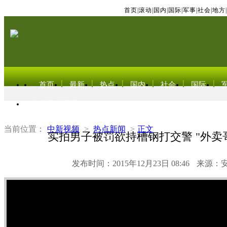
首页
|
滚动
|
国内
|
国际
|
军事
|
社会
|
地方
|
首页
最新
热点
国内
社会
国际
东北亚电视网
当前位置：
中新视频
>
热点新闻
>
正文
实拍男子被罚欲持槽钢打交警 "外卖
发布时间：2015年12月23日 08:46
来源：