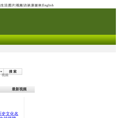
|
生活
|
图片
|
视频
|
访谈
|
新媒体
|
English
搜 索
视频
最新视频
：历史文化名