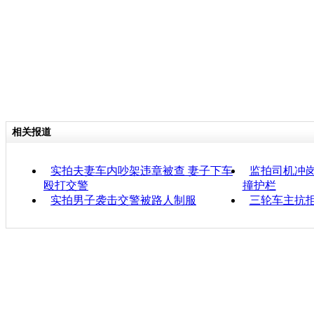
相关报道
实拍夫妻车内吵架违章被查 妻子下车
监拍司机冲岗
殴打交警
撞护栏
实拍男子袭击交警被路人制服
三轮车主抗拒