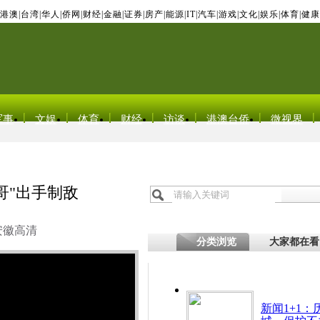
港澳
|
台湾
|
华人
|
侨网
|
财经
|
金融
|
证券
|
房产
|
能源
|
IT
|
汽车
|
游戏
|
文化
|
娱乐
|
体育
|
健康
军事
文娱
体育
财经
访谈
港澳台侨
微视界
哥"出手制敌
安徽高清
分类浏览
大家都在看
新闻1+1