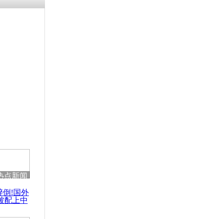
残疾男子因
砸银行
千年传统习
众为娥皇女
行被查情绪
回答崩溃原
热点新闻
乡上万人欢
醉倒!国外
节
被配上中
国民乐