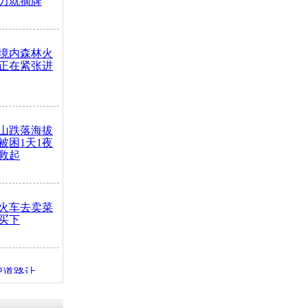
力就摘牌
境内森林火
正在紧张进
山跌落海拔
崖被困1天1夜
救起
火车去卖菜
买下
把道路让
突发疾病交