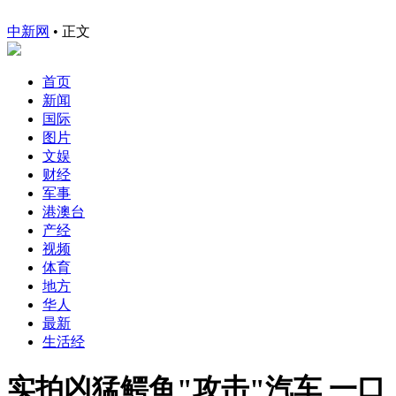
中新网
•
正文
首页
新闻
国际
图片
文娱
财经
军事
港澳台
产经
视频
体育
地方
华人
最新
生活经
实拍凶猛鳄鱼"攻击"汽车 一口