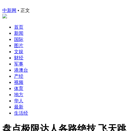
中新网
•
正文
首页
新闻
国际
图片
文娱
财经
军事
港澳台
产经
视频
体育
地方
华人
最新
生活经
盘点极限达人各路绝技 飞天跳