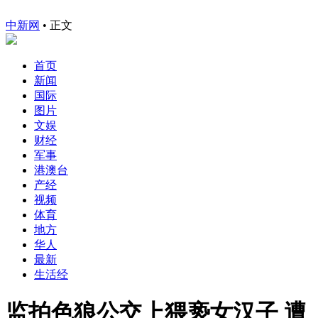
中新网
•
正文
首页
新闻
国际
图片
文娱
财经
军事
港澳台
产经
视频
体育
地方
华人
最新
生活经
监拍色狼公交上猥亵女汉子 遭