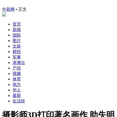
中新网
•
正文
首页
新闻
国际
图片
文娱
财经
军事
港澳台
产经
视频
体育
地方
华人
最新
生活经
摄影师3D打印著名画作 助失明