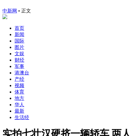
中新网
•
正文
首页
新闻
国际
图片
文娱
财经
军事
港澳台
产经
视频
体育
地方
华人
最新
生活经
实拍七壮汉硬挤一辆轿车 两人