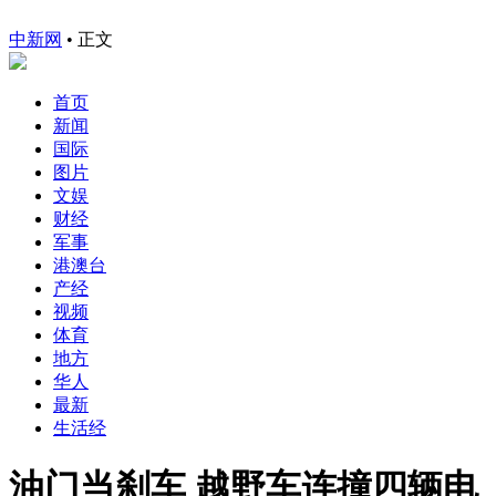
中新网
•
正文
首页
新闻
国际
图片
文娱
财经
军事
港澳台
产经
视频
体育
地方
华人
最新
生活经
油门当刹车 越野车连撞四辆电