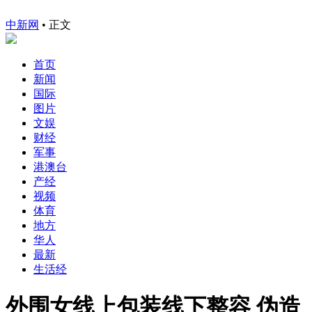
中新网
•
正文
首页
新闻
国际
图片
文娱
财经
军事
港澳台
产经
视频
体育
地方
华人
最新
生活经
外围女线上包装线下整容 伪造