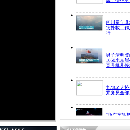
城，保护不
四川冕宁县
灾扑救工作
行
男子清明登
1050米悬
直升机悬停
九旬老人挤
乘务员全部
“所有车辆
开！”儿童
警急速救助