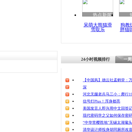
清明祭英烈
魂
热点新闻
呆萌大熊猫滑
狗教
雪取乐
胖猫
监控实拍：
速路疯狂追
24小时视频排行
一周
【中国风】德云社孟鹤堂：万
深
河北无腿老兵马三小：爬行19
信号灯Plus！浑身都亮
美国发言人即兴用中文回答
现代密码学之父如何保存密
“中华赏樱胜地”无锡太湖鼋
清华设计师投身胡同厕所改造