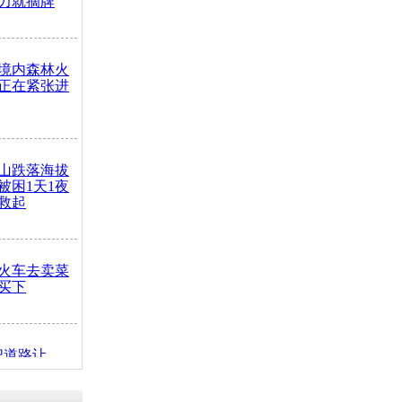
力就摘牌
境内森林火
正在紧张进
山跌落海拔
崖被困1天1夜
救起
火车去卖菜
买下
把道路让
突发疾病交