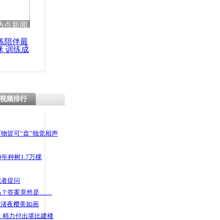
 哀思悼忠
热点新闻
练陪伴最
咪 训练成
功瘦身
两车广州高
逐碰撞
视频排行
物皆可“盘”独觉相声
年种树1.7万棵
记者提问
码？答案竟然是……
头渚夜樱美如画
 精力付出堪比建楼