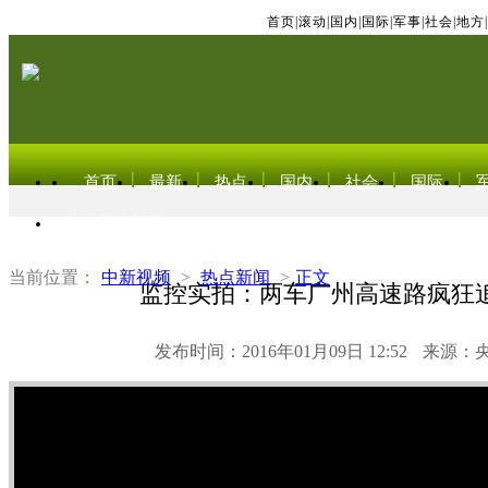
首页
|
滚动
|
国内
|
国际
|
军事
|
社会
|
地方
|
首页
最新
热点
国内
社会
国际
东北亚电视网
当前位置：
中新视频
>
热点新闻
>
正文
监控实拍：两车广州高速路疯狂
发布时间：2016年01月09日 12:52
来源：