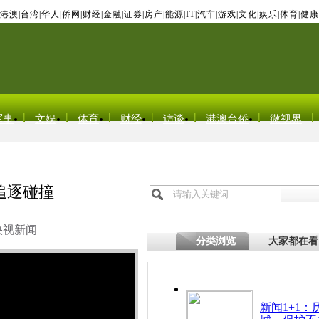
港澳
|
台湾
|
华人
|
侨网
|
财经
|
金融
|
证券
|
房产
|
能源
|
IT
|
汽车
|
游戏
|
文化
|
娱乐
|
体育
|
健康
军事
文娱
体育
财经
访谈
港澳台侨
微视界
追逐碰撞
央视新闻
分类浏览
大家都在看
新闻1+1