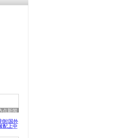
残疾男子因
砸银行
千年传统习
众为娥皇女
行被查情绪
回答崩溃原
热点新闻
乡上万人欢
醉倒!国外
节
被配上中
国民乐