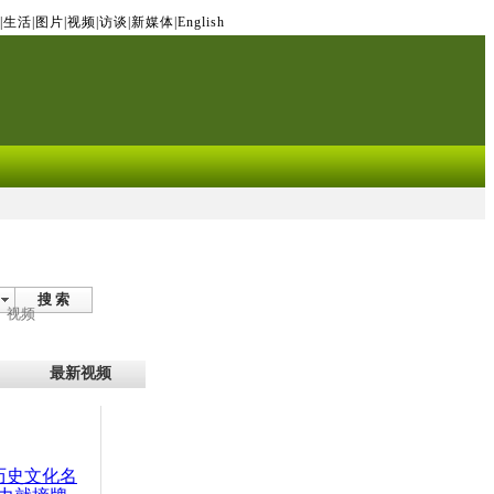
|
生活
|
图片
|
视频
|
访谈
|
新媒体
|
English
搜 索
视频
最新视频
：历史文化名