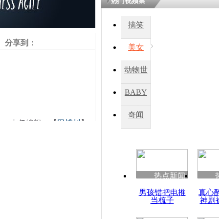
热门视频集
搞笑
四川一精神
病发持大锤
分享到：
美女
动物世
探访传承四
俗：近万民
界
BABY
英省亲送行
秀
奇闻
责任编辑：【
田博川
】
小伙骑车逆
崩溃 网上
因
热点新闻
四川兴文苗
男孩错把电推
真心
度苗族花山
当梳子
神剧