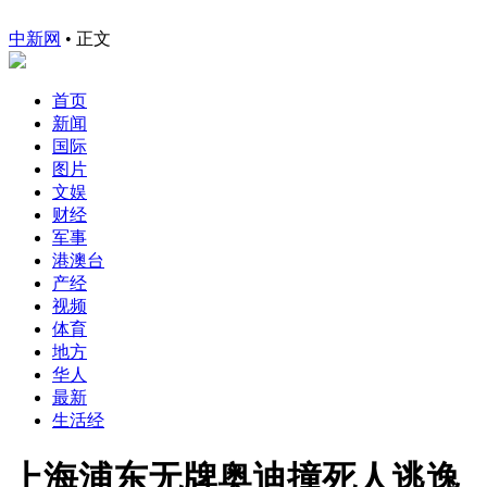
中新网
•
正文
首页
新闻
国际
图片
文娱
财经
军事
港澳台
产经
视频
体育
地方
华人
最新
生活经
上海浦东无牌奥迪撞死人逃逸