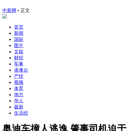
中新网
•
正文
首页
新闻
国际
图片
文娱
财经
军事
港澳台
产经
视频
体育
地方
华人
最新
生活经
奥迪车撞人逃逸 肇事司机迫于