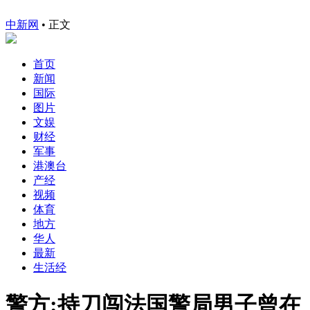
中新网
•
正文
首页
新闻
国际
图片
文娱
财经
军事
港澳台
产经
视频
体育
地方
华人
最新
生活经
警方:持刀闯法国警局男子曾在