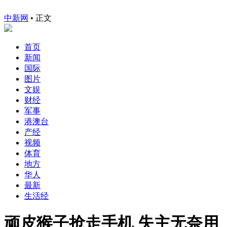
中新网
•
正文
首页
新闻
国际
图片
文娱
财经
军事
港澳台
产经
视频
体育
地方
华人
最新
生活经
顽皮猴子抢走手机 失主无奈用