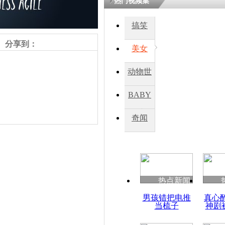
热门视频集
搞笑
四川一精神
病发持大锤
分享到：
美女
动物世
探访传承四
俗：近万民
界
BABY
英省亲送行
秀
奇闻
小伙骑车逆
崩溃 网上
因
责任编辑：【
吉晓东
】
热点新闻
四川兴文苗
男孩错把电推
真心
度苗族花山
当梳子
神剧