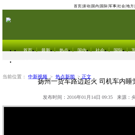
首页
|
滚动
|
国内
|
国际
|
军事
|
社会
|
地方
|
首页
最新
热点
国内
社会
国际
东北亚电视网
当前位置：
中新视频
>
热点新闻
>
正文
扬州一货车路边起火 司机车内睡
发布时间：2016年01月14日 09:35
来源：