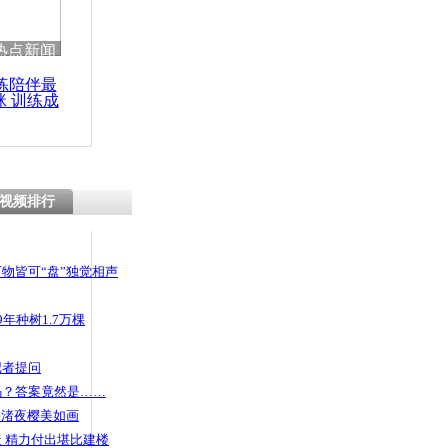
 哀思悼忠
热点新闻
练陪伴最
咪 训练成
功瘦身
机车内睡觉
视频排行
物皆可“盘”独觉相声
年种树1.7万棵
记者提问
码？答案竟然是……
头渚夜樱美如画
 精力付出堪比建楼