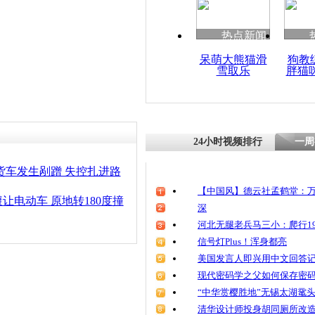
清明祭英烈
魂
热点新闻
呆萌大熊猫滑
狗教
雪取乐
胖猫
火车起火司
24小时视频排行
一周
货车发生剐蹭 失控扎进路
【中国风】德云社孟鹤堂：万
让电动车 原地转180度撞
深
河北无腿老兵马三小：爬行19
信号灯Plus！浑身都亮
美国发言人即兴用中文回答
现代密码学之父如何保存密
“中华赏樱胜地”无锡太湖鼋
清华设计师投身胡同厕所改造