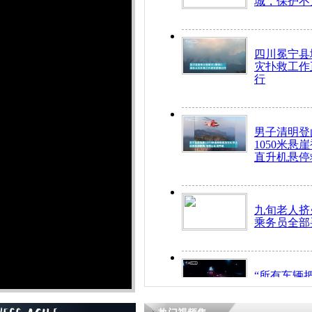
城，保护不
四川冕宁县
灾扑救工作
行
男子清明登
1050米悬
直升机悬停
九旬老人挤
乘务员全部
“所有车辆
开！”儿童
警急速救助