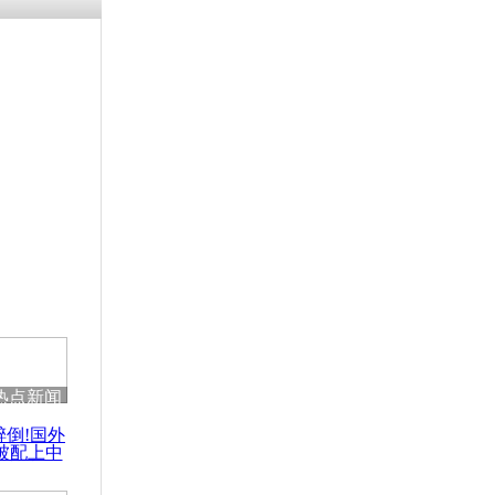
残疾男子因
砸银行
千年传统习
众为娥皇女
行被查情绪
回答崩溃原
热点新闻
乡上万人欢
醉倒!国外
节
被配上中
国民乐