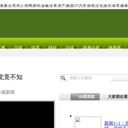
港澳
|
台湾
|
华人
|
侨网
|
财经
|
金融
|
证券
|
房产
|
能源
|
IT
|
汽车
|
游戏
|
文化
|
娱乐
|
体育
|
健康
军事
文娱
体育
财经
访谈
港澳台侨
微视界
觉竟不知
央视新闻
分类浏览
大家都在看
新闻1+1