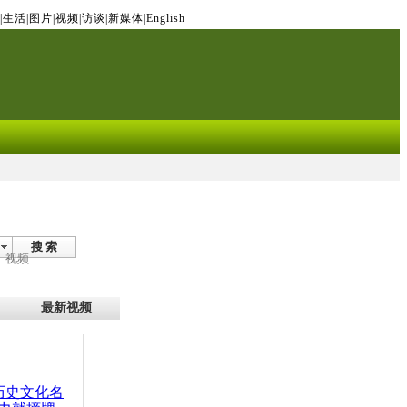
|
生活
|
图片
|
视频
|
访谈
|
新媒体
|
English
搜 索
视频
最新视频
：历史文化名