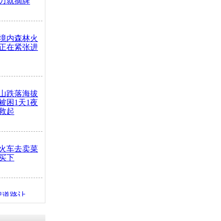
力就摘牌
境内森林火
正在紧张进
山跌落海拔
崖被困1天1夜
救起
火车去卖菜
买下
把道路让
突发疾病交