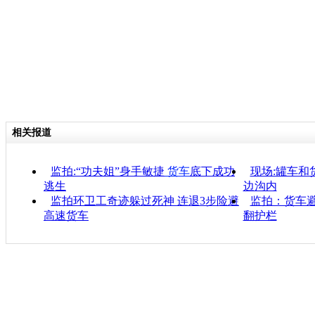
相关报道
监拍:“功夫姐”身手敏捷
货车
底下成功
现场:罐车和
逃生
边沟内
监拍环卫工奇迹躲过死神 连退3步险避
监拍：货车避
高速货车
翻护栏