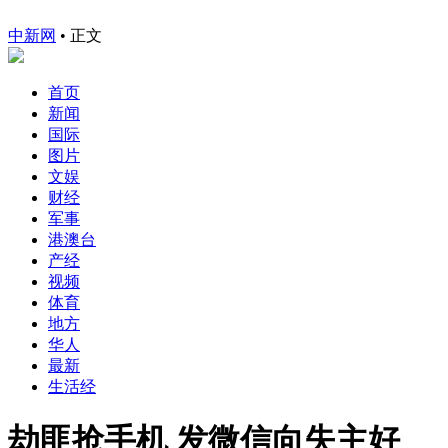
中新网
•
正文
首页
新闻
国际
图片
文娱
财经
军事
港澳台
产经
视频
体育
地方
华人
最新
生活经
劫匪抢手机 发微信向失主好