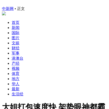
中新网
•
正文
首页
新闻
国际
图片
文娱
财经
军事
港澳台
产经
视频
体育
地方
华人
最新
生活经
大姐打包速度快 架势眼神都霸