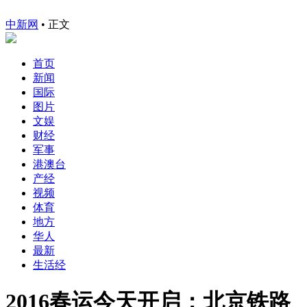
中新网
•
正文
首页
新闻
国际
图片
文娱
财经
军事
港澳台
产经
视频
体育
地方
华人
最新
生活经
2016春运今天开启：北京铁路