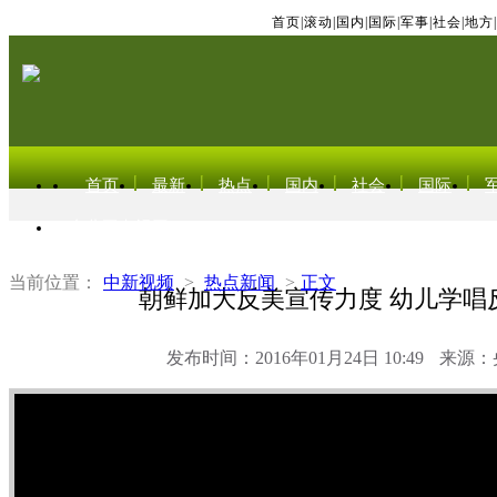
首页
|
滚动
|
国内
|
国际
|
军事
|
社会
|
地方
|
首页
最新
热点
国内
社会
国际
东北亚电视网
当前位置：
中新视频
>
热点新闻
>
正文
朝鲜加大反美宣传力度 幼儿学唱
发布时间：2016年01月24日 10:49
来源：