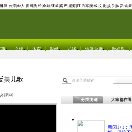
港澳
|
台湾
|
华人
|
侨网
|
财经
|
金融
|
证券
|
房产
|
能源
|
IT
|
汽车
|
游戏
|
文化
|
娱乐
|
体育
|
健康
军事
文娱
体育
财经
访谈
港澳台侨
微视界
反美儿歌
央视网
分类浏览
大家都在看
新闻1+1