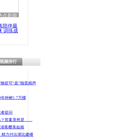
 哀思悼忠
热点新闻
练陪伴最
咪 训练成
功瘦身
唱反美儿歌
视频排行
物皆可“盘”独觉相声
年种树1.7万棵
记者提问
码？答案竟然是……
头渚夜樱美如画
 精力付出堪比建楼