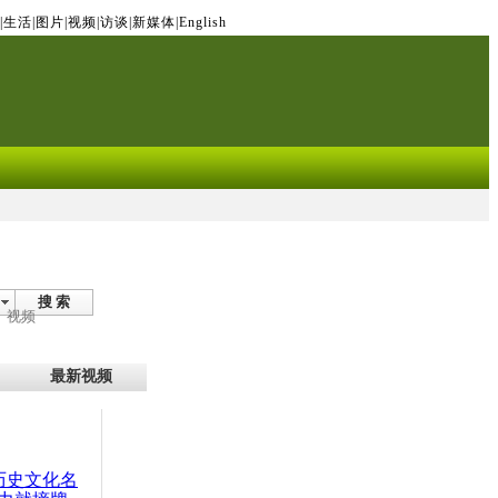
|
生活
|
图片
|
视频
|
访谈
|
新媒体
|
English
搜 索
视频
最新视频
：历史文化名