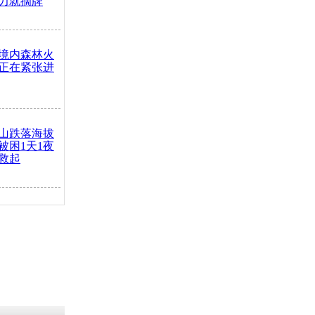
力就摘牌
境内森林火
正在紧张进
山跌落海拔
崖被困1天1夜
救起
火车去卖菜
买下
把道路让
突发疾病交