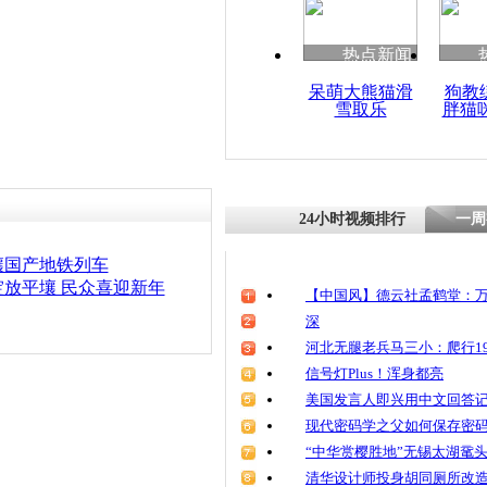
清明祭英烈
魂
热点新闻
呆萌大熊猫滑
狗教
雪取乐
胖猫
朝鲜儿童学
24小时视频排行
一周
壤国产地铁列车
放平壤 民众喜迎新年
【中国风】德云社孟鹤堂：万
深
河北无腿老兵马三小：爬行19
信号灯Plus！浑身都亮
美国发言人即兴用中文回答
现代密码学之父如何保存密
“中华赏樱胜地”无锡太湖鼋
清华设计师投身胡同厕所改造