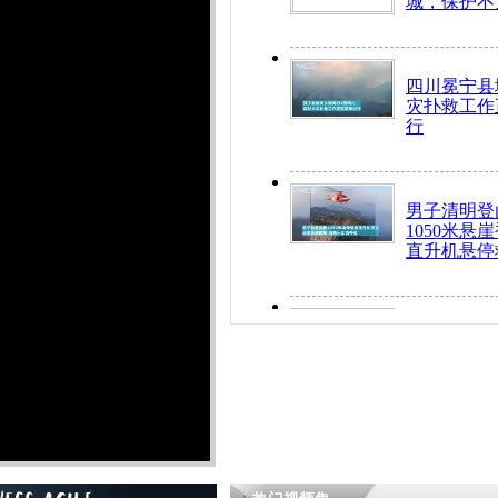
城，保护不
四川冕宁县
灾扑救工作
行
男子清明登
1050米悬
直升机悬停
九旬老人挤
乘务员全部
“所有车辆
开！”儿童
警急速救助