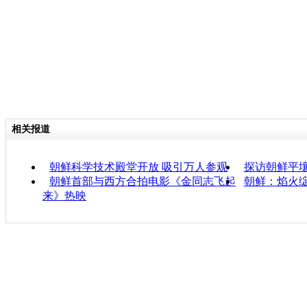
相关报道
朝鲜科学技术殿堂开放 吸引万人参观
探访朝鲜平
朝鲜首部与西方合拍电影《金同志飞起
朝鲜：焰火绽
来》热映