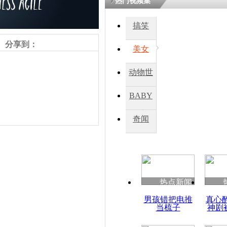
热门视频集
搞笑
四川一精神
病发持大锤
分享到：
美女
动物世
探访传承四
俗：近万民
界
BABY
英省亲送行
秀
奇闻
小伙骑车逆
崩溃 网上
因
责任编辑：【
王祎
】
热点新闻
四川兴文苗
男孩错把电推
真心
度苗族花山
当梳子
神剧