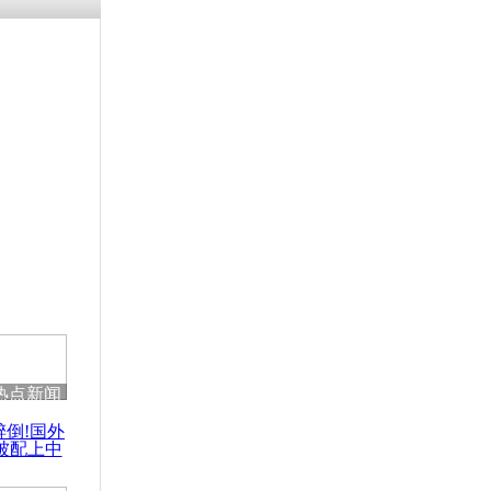
残疾男子因
砸银行
千年传统习
众为娥皇女
行被查情绪
回答崩溃原
热点新闻
乡上万人欢
醉倒!国外
节
被配上中
国民乐