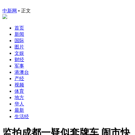
中新网
•
正文
首页
新闻
国际
图片
文娱
财经
军事
港澳台
产经
视频
体育
地方
华人
最新
生活经
监拍成都一疑似套牌车 闹市快