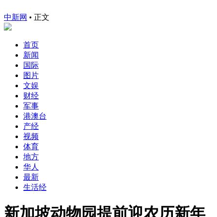
中新网
•
正文
首页
新闻
国际
图片
文娱
财经
军事
港澳台
产经
视频
体育
地方
华人
最新
生活经
新加坡动物园提前迎农历新年