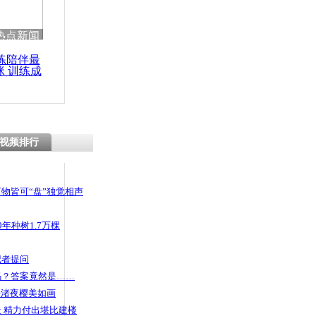
热点新闻
练陪伴最
咪 训练成
功瘦身
视频排行
物皆可“盘”独觉相声
年种树1.7万棵
记者提问
码？答案竟然是……
头渚夜樱美如画
 精力付出堪比建楼