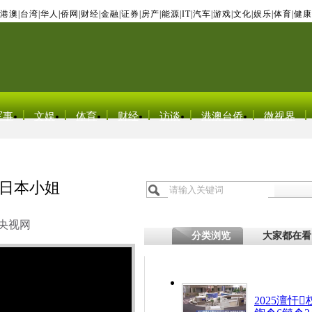
港澳
|
台湾
|
华人
|
侨网
|
财经
|
金融
|
证券
|
房产
|
能源
|
IT
|
汽车
|
游戏
|
文化
|
娱乐
|
体育
|
健康
军事
文娱
体育
财经
访谈
港澳台侨
微视界
冠日本小姐
央视网
分类浏览
大家都在看
2025澶忓