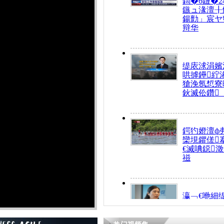
鍧�6鏈�2
鏃ュ湪澶╂
鍚勯」宸ヤ
辩华
缇庡浗涓嬪
哄摢鑸紵
獊浼氬惁寮
鈥滅伀鑽
鍔犳嬁澶ф
欒垷鑺傞
€滅唺鐚
禌
瀛﹁€咃細
€间笢鍗椾
解€滆劚閽
姪鎺ㄤ腑鍥