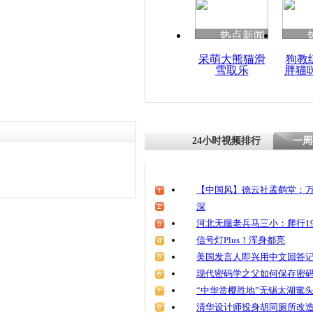
热点新闻
呆萌大熊猫滑
狗教
雪取乐
胖猫
24小时视频排行
一周
【中国风】德云社孟鹤堂：万
深
河北无腿老兵马三小：爬行19
信号灯Plus！浑身都亮
美国发言人即兴用中文回答
现代密码学之父如何保存密
“中华赏樱胜地”无锡太湖鼋
清华设计师投身胡同厕所改造