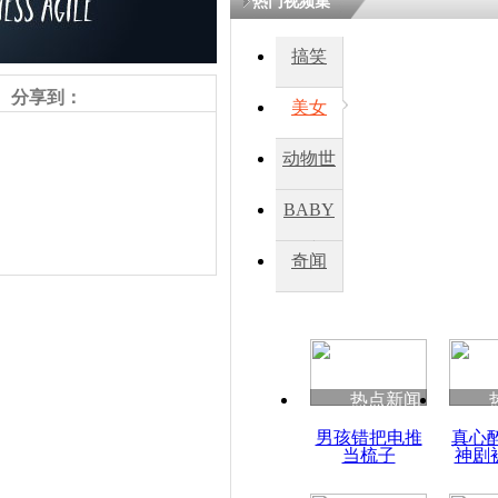
热门视频集
熷悎浣� 
瘑灞€
搞笑
分享到：
美女
娉板浗閫€
笂灏嗭細姝�
动物世
忓彈瀹炴垬
鍚稿紩澶氬
界
ㄤ笘鐣岃
BABY
秀
奇闻
日本在野党
首女儿夺冠
责任编辑：【
王胤
】
热点新闻
男孩错把电推
真心
当梳子
神剧