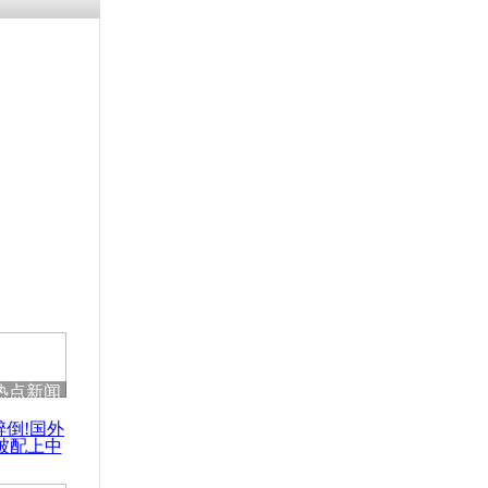
涓ㄥ浗闄呰
褰圭┖鍐涗
-10CE缁
妫€楠岋紝
浗鍏虫敞涓
“维新党”党
日本小姐
热点新闻
醉倒!国外
被配上中
国民乐