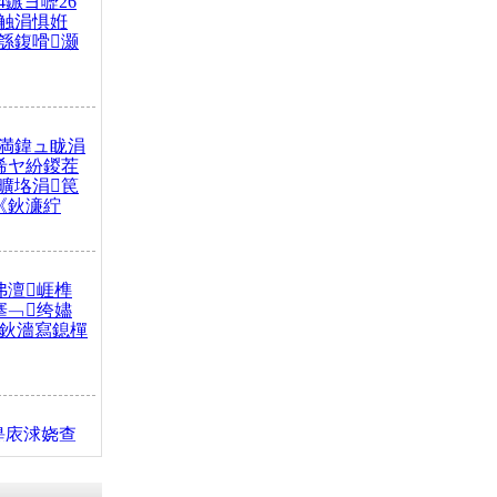
4鏃ヨ嚦26
触涓惧姙
綔鍑嗗灏
満鍏ュ眬涓
浠ヤ紛鍐茬
曠垎涓笢
《鈥濓紵
弗澶崕榫
搴﹁绔嬧
澂鈥濇寫鎴樿
缇庡浗娆查
簹涓庝腑鍥
┾€濓紝鍙嶅
解€斾笢鐩