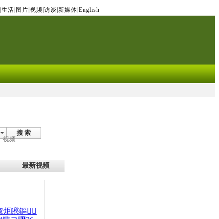
|
生活
|
图片
|
视频
|
访谈
|
新媒体
|
English
搜 索
视频
最新视频
杈炬矁鏂