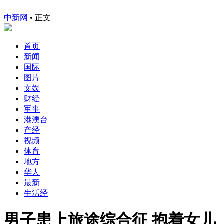
中新网
•
正文
首页
新闻
国际
图片
文娱
财经
军事
港澳台
产经
视频
体育
地方
华人
最新
生活经
男子患上旅途综合征 抱着女儿