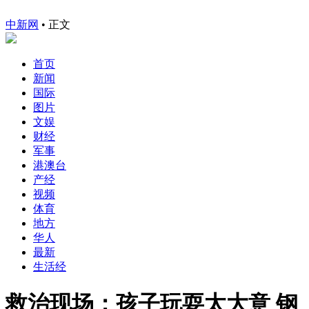
中新网
•
正文
首页
新闻
国际
图片
文娱
财经
军事
港澳台
产经
视频
体育
地方
华人
最新
生活经
救治现场：孩子玩耍太大意 钢